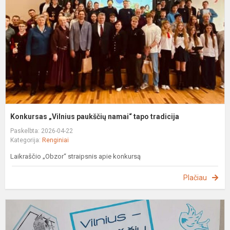
n
t
t
Konkursas „Vilnius paukščių namai“ tapo tradicija
Paskelbta: 2026-04-22
Kategorija:
Renginiai
Laikraščio „Obzor“ straipsnis apie konkursą
Plačiau
Į
m
d