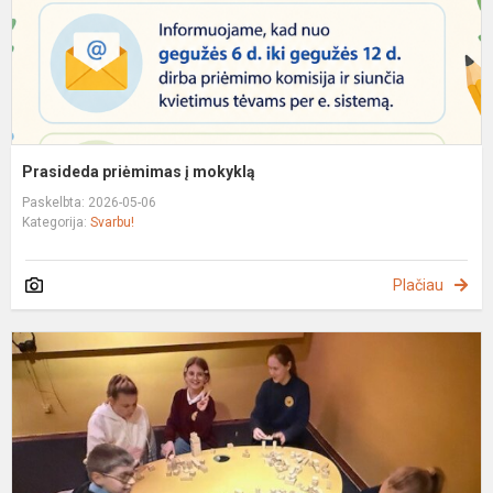
Prasideda priėmimas į mokyklą
Paskelbta: 2026-05-06
Kategorija:
Svarbu!
Plačiau
P
L
t
m
ir
k