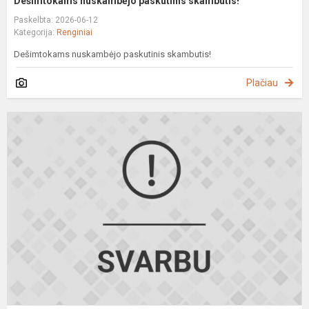
Dešimtokams nuskambėjo paskutinis skambutis!
Paskelbta: 2026-06-12
Kategorija:
Renginiai
Dešimtokams nuskambėjo paskutinis skambutis!
Plačiau
P
m
s
2
0
1
d