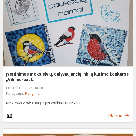
i
k
k
Įvertinimas moksleivių, dalyvaujančių inkilų kūrimo konkurse
„Vilnius-pauk...
Paskelbta: 2026-04-10
Kategorija:
Renginiai
Rinkimas gražiausių ir praktiškiausių inkilų
Plačiau
D