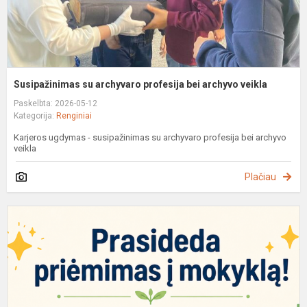
Susipažinimas su archyvaro profesija bei archyvo veikla
Paskelbta: 2026-05-12
Kategorija:
Renginiai
Karjeros ugdymas - susipažinimas su archyvaro profesija bei archyvo
veikla
Plačiau
P
p
į
m