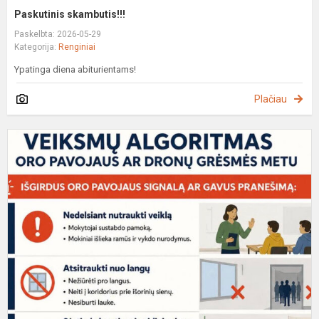
Paskutinis skambutis!!!
Paskelbta: 2026-05-29
Kategorija:
Renginiai
Ypatinga diena abiturientams!
Plačiau
V
A
O
P
M