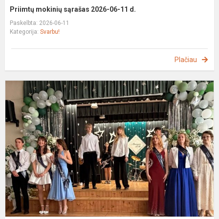
Priimtų mokinių sąrašas 2026-06-11 d.
Paskelbta: 2026-06-11
Kategorija:
Svarbu!
Plačiau
P
s