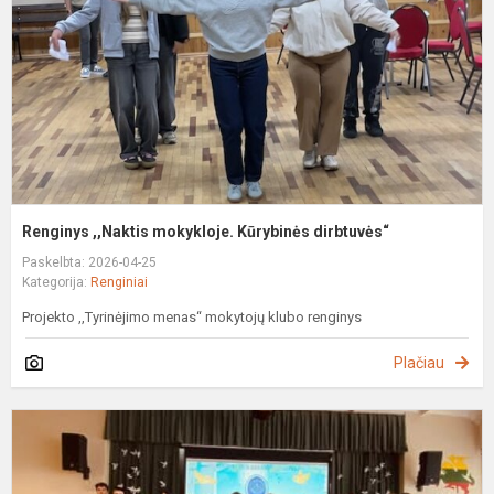
d
Renginys ,,Naktis mokykloje. Kūrybinės dirbtuvės“
Paskelbta: 2026-04-25
Kategorija:
Renginiai
Projekto ,,Tyrinėjimo menas“ mokytojų klubo renginys
Plačiau
K
„
p