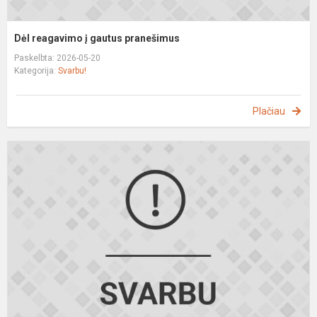
Dėl reagavimo į gautus pranešimus
Paskelbta: 2026-05-20
Kategorija:
Svarbu!
Plačiau
P
m
s
(
0
1
d