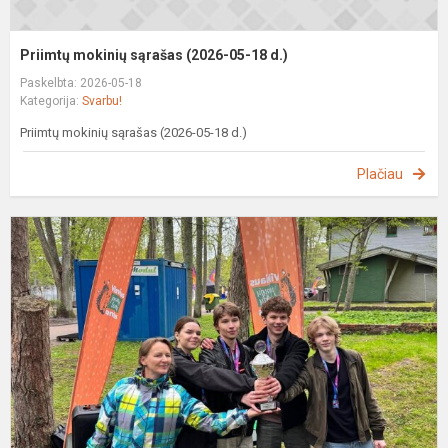
Priimtų mokinių sąrašas (2026-05-18 d.)
Paskelbta: 2026-05-18
Kategorija:
Svarbu!
Priimtų mokinių sąrašas (2026-05-18 d.)
Plačiau
D
f
„
v