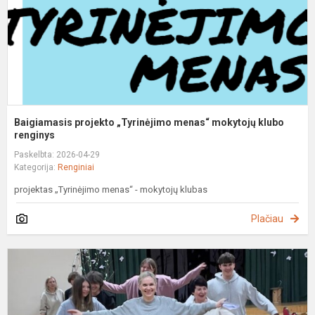
k
r
Baigiamasis projekto „Tyrinėjimo menas“ mokytojų klubo
renginys
Paskelbta: 2026-04-29
Kategorija:
Renginiai
projektas „Tyrinėjimo menas“ - mokytojų klubas
Plačiau
R
,
m
K