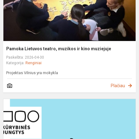
m
Pamoka Lietuvos teatro, muzikos ir kino muziejuje
Paskelbta: 2026-04-30
Kategorija:
Renginiai
Projektas Vilnius yra mokykla
Plačiau
B
p
„
m
m