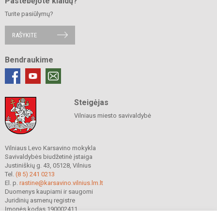
Pastebėjote klaidų?
Turite pasiūlymų?
RAŠYKITE
Bendraukime
Steigėjas
Vilniaus miesto savivaldybė
Vilniaus Levo Karsavino mokykla
Savivaldybės biudžetinė įstaiga
Justiniškių g. 43, 05128, Vilnius
Tel.
(8 5) 241 0213
El. p.
rastine@karsavino.vilnius.lm.lt
Duomenys kaupiami ir saugomi
Juridinių asmenų registre
Įmonės kodas 190002411