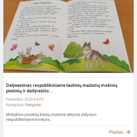
r
t
m
m
pi
Dalyvavimas respublikiniame tautinių mažumų mokinių
piešinių ir dailyraščio...
Paskelbta: 2026-04-09
Kategorija:
Renginiai
Mokyklos pradinių klasių mokiniai aktyviai dalyvavo
respublikiniame konkurs...
Plačiau