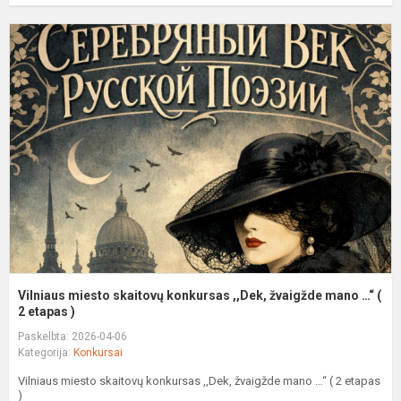
V
m
s
k
,
ž
m
…“
Vilniaus miesto skaitovų konkursas ,,Dek, žvaigžde mano …“ (
2 etapas )
Paskelbta: 2026-04-06
Kategorija:
Konkursai
Vilniaus miesto skaitovų konkursas ,,Dek, žvaigžde mano …“ ( 2 etapas
)