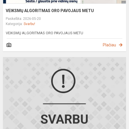
VEIKSMŲ ALGORITMAS ORO PAVOJAUS METU
Paskelbta: 2026-05-20
Kategorija:
Svarbu!
VEIKSMŲ ALGORITMAS ORO PAVOJAUS METU
Plačiau
D
r
į
g
p