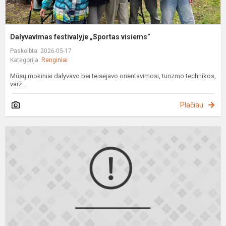
Dalyvavimas festivalyje „Sportas visiems”
Paskelbta: 2026-05-17
Kategorija:
Renginiai
Mūsų mokiniai dalyvavo bei teisėjavo orientavimosi, turizmo technikos,
varž...
Plačiau
P
m
s
(
0
1