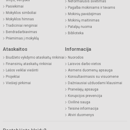
Neformalusis švietimas
Pasiekimai
Pagalba mokiniams ir tėvams
Mokyklos simboliai
Mokinių pavėžėjimas
Mokyklos himnas
Mokinių maitinimas
Tradiciniai renginiai
Patalpų nuoma
Bendradarbiavimas
Biblioteka
Priėmimas į mokyklą
Ataskaitos
Informacija
Biudžeto vykdymo ataskaitų rinkiniai
Nuorodos
Finansinių ataskaitų rinkiniai
Laisvos darbo vietos
Lėšos veiklai viešinti
Asmens duomenų apsauga
Projektai
Konsultavimasis su visuomene
Viešieji pirkimai
Dažniausiai užduodami klausimai
Pranešėjų apsauga
Korupcijos prevencija
Civilinė sauga
Teisinė informacija
Atviri duomenys